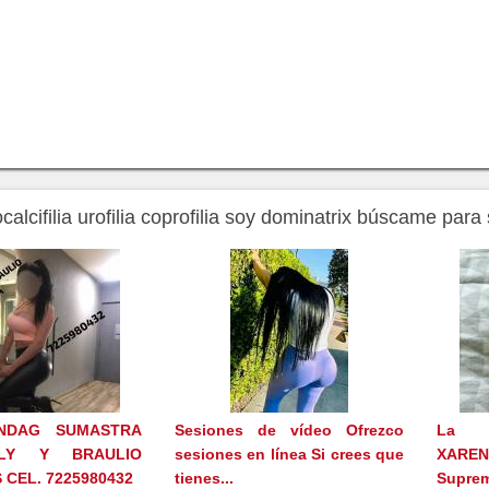
alcifilia urofilia coprofilia soy dominatrix búscame para
NDAG SUMASTRA
Sesiones de vídeo Ofrezco
La D
LY Y BRAULIO
sesiones en línea Si crees que
XARE
CEL. 7225980432
tienes...
Suprem