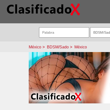
México
BDSM/Sado
México