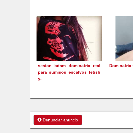
sesion bdsm dominatrix real
Dominatrix 
para sumisos escalvos fetish
y...
Denunciar anuncio