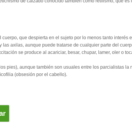
 fetichismo de calzado conocido también como retifismo, que es la
l cuerpo, que despierta en el sujeto por lo menos tanto interés 
y las axilas, aunque puede tratarse de cualquier parte del cuer
ación se produce al acariciar, besar, chupar, lamer, oler o toca
los pies), aunque también son usuales entre los parcialistas la 
icofilia (obsesión por el cabello).
ar