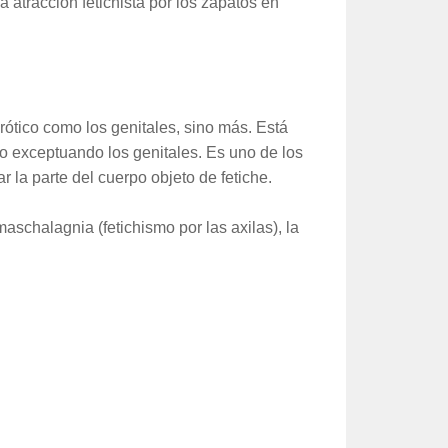
 atracción fetichista por los zapatos en
erótico como los genitales, sino más. Está
po exceptuando los genitales. Es uno de los
r la parte del cuerpo objeto de fetiche.
maschalagnia (fetichismo por las axilas), la