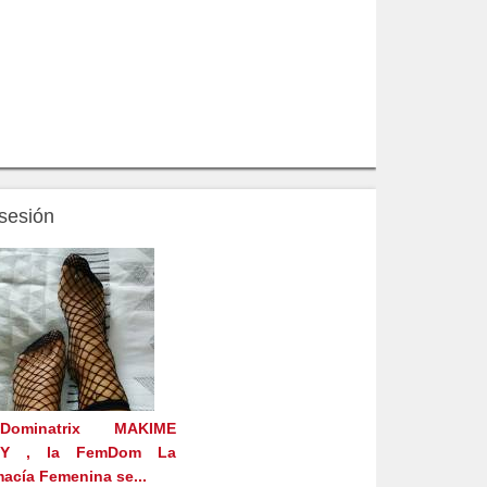
 sesión
ominatrix MAKIME
NY , la FemDom La
acía Femenina se...