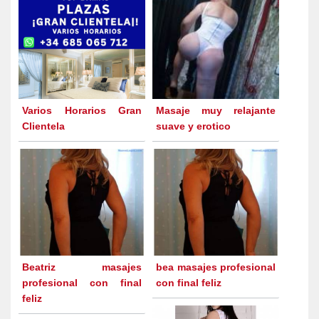
Varios Horarios Gran
Masaje muy relajante
Clientela
suave y erotico
Beatriz masajes
bea masajes profesional
profesional con final
con final feliz
feliz