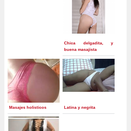
Chica delgadita, y
buena masajista
Masajes holisticos
Latina y negrita