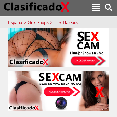
España
Sex Shops
Illes Balears