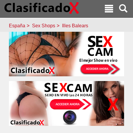
España
Sex Shops
Illes Balears