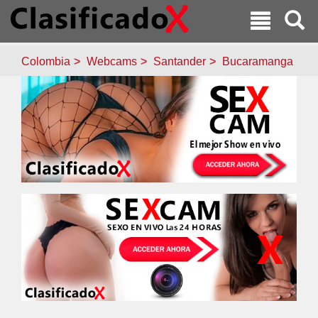
Colombia
Webcams
Santander
Bucaramanga