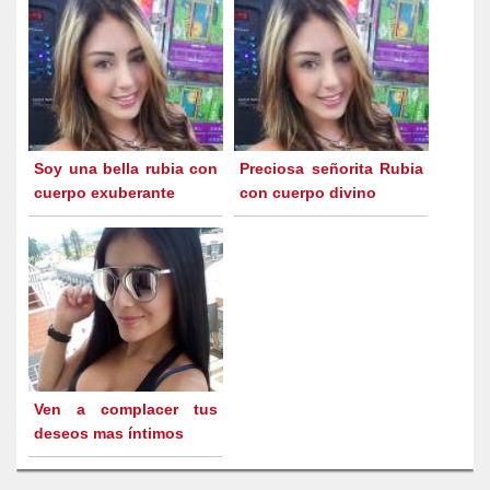
Soy una bella rubia con
Preciosa señorita Rubia
cuerpo exuberante
con cuerpo divino
Ven a complacer tus
deseos mas íntimos