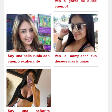
Ven a gozar mi dulce
cuerpo!
Soy una bella rubia con
Ven a complacer tus
cuerpo exuberante
deseos mas íntimos
Soy una señorita