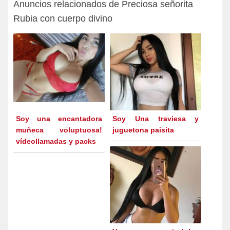
Anuncios relacionados de Preciosa señorita
Rubia con cuerpo divino
Soy una encantadora
Soy Una traviesa y
muñeca voluptuosa!
juguetona paisita
vídeollamadas y packs