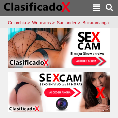
Colombia
Webcams
Santander
Bucaramanga