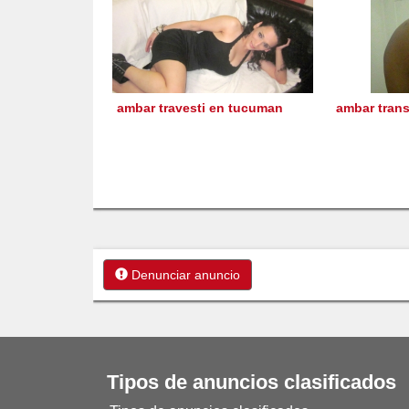
ambar travesti en tucuman
ambar tran
Denunciar anuncio
Tipos de anuncios clasificados