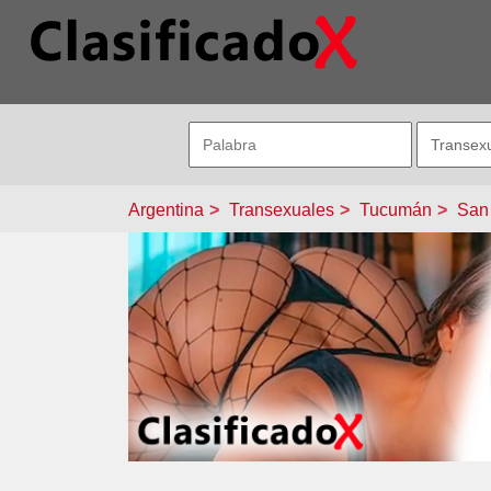
Argentina
Transexuales
Tucumán
San