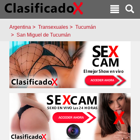
Argentina
Transexuales
Tucumán
San Miguel de Tucumán