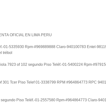
NTA OFICIAL EN LIMA PERU
lef.-01-5335930 Rpm-#969889888 Claro-940100783 Entel-9811
l trébol
endiola 7923 of 102 segundo Piso Teléf.-01-5400224 Rpm-#97
8 of 301 Tcer Piso Telef 01-3338799 RPM #964864773 RPC 940
231 segundo Piso Teléf.-01-2557580 Rpm-#964864773 Claro-940