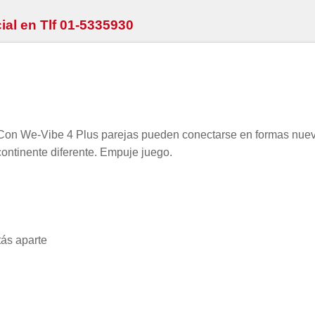
ial en Tlf 01-5335930
. Con We-Vibe 4 Plus parejas pueden conectarse en formas nue
ontinente diferente. Empuje juego.
tás aparte