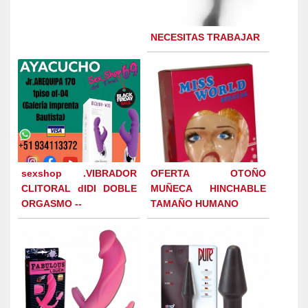
NECESITAS TRABAJAR
sexshop .VIBRADOR
OFERTA OTOÑO
CLITORAL dIDI DOBLE
MUÑECA HINCHABLE
ORGASMO --
TAMAÑO HUMANO