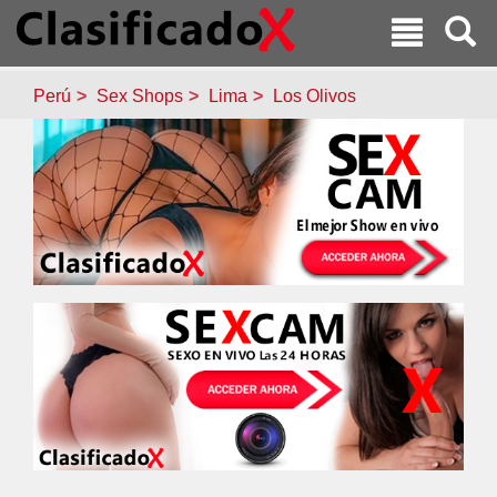
Perú
Sex Shops
Lima
Los Olivos