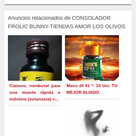
Anuncios relacionados de CONSOLADOR
FROLIC BUNNY-TIENDAS AMOR LOS OLIVOS
Cianuro, nembutal para
Mens df 41 º- 10 Uni. TU
una muerte rápida e
MEJOR ALIADO.
indolora (eutanasia) o...