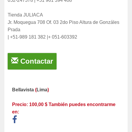
052-247378 | +51 961 394 408
Tienda JULIACA
Jr. Moquegua 708 Of. 03 2do Piso Altura de Gonzáles
Prada
| +51-989 181 382 |+ 051-603392
Contactar
Bellavista
(
Lima
)
Precio: 100,00 $ También puedes encontrarme
en: