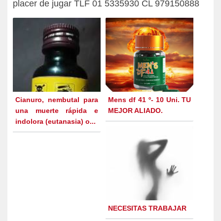
placer de jugar TLF 01 5335930 CL 979150888
Cianuro, nembutal para
Mens df 41 º- 10 Uni. TU
una muerte rápida e
MEJOR ALIADO.
indolora (eutanasia) o...
NECESITAS TRABAJAR