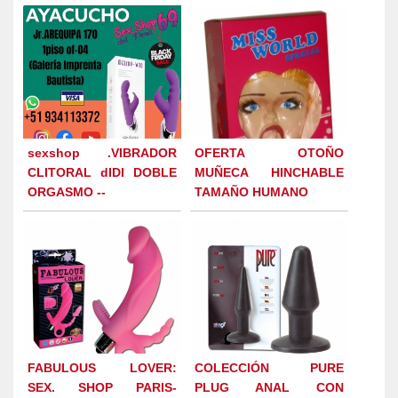
sexshop .VIBRADOR
OFERTA OTOÑO
CLITORAL dIDI DOBLE
MUÑECA HINCHABLE
ORGASMO --
TAMAÑO HUMANO
FABULOUS LOVER:
COLECCIÓN PURE
SEX. SHOP PARIS-
PLUG ANAL CON