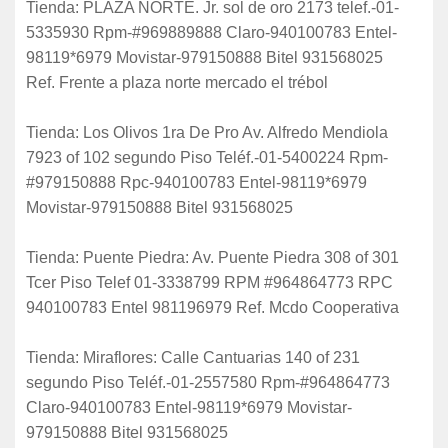
Tienda: PLAZA NORTE. Jr. sol de oro 2173 telef.-01-
5335930 Rpm-#969889888 Claro-940100783 Entel-
98119*6979 Movistar-979150888 Bitel 931568025
Ref. Frente a plaza norte mercado el trébol
Tienda: Los Olivos 1ra De Pro Av. Alfredo Mendiola
7923 of 102 segundo Piso Teléf.-01-5400224 Rpm-
#979150888 Rpc-940100783 Entel-98119*6979
Movistar-979150888 Bitel 931568025
Tienda: Puente Piedra: Av. Puente Piedra 308 of 301
Tcer Piso Telef 01-3338799 RPM #964864773 RPC
940100783 Entel 981196979 Ref. Mcdo Cooperativa
Tienda: Miraflores: Calle Cantuarias 140 of 231
segundo Piso Teléf.-01-2557580 Rpm-#964864773
Claro-940100783 Entel-98119*6979 Movistar-
979150888 Bitel 931568025