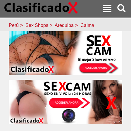
Perú
Sex Shops
Arequipa
Caima