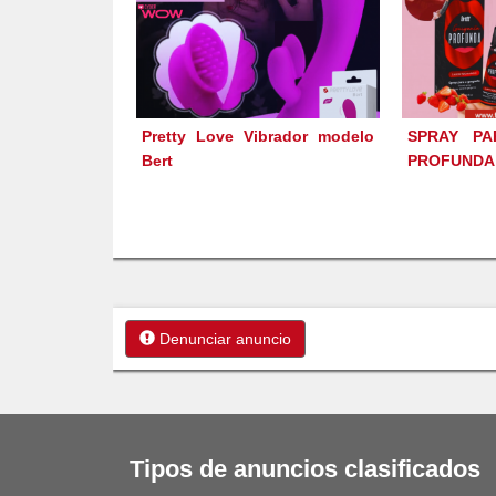
Pretty Love Vibrador modelo
SPRAY PA
Bert
PROFUNDA
Denunciar anuncio
Tipos de anuncios clasificados