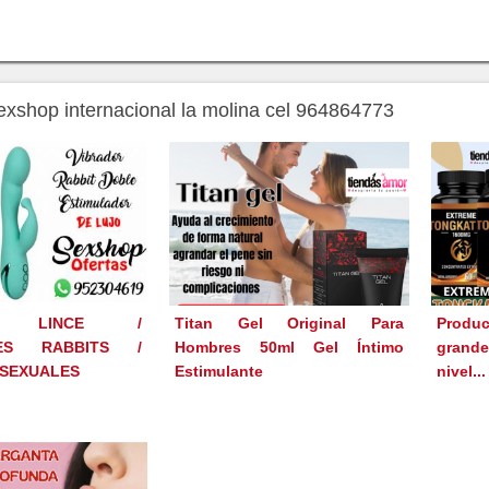
sexshop internacional la molina cel 964864773
OP LINCE /
Titan Gel Original Para
Produc
RES RABBITS /
Hombres 50ml Gel Íntimo
grande
 SEXUALES
Estimulante
nivel...