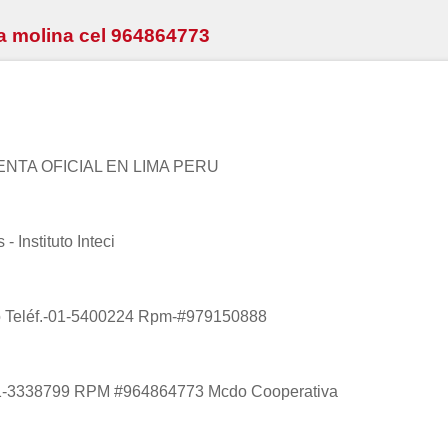
la molina cel 964864773
NTA OFICIAL EN LIMA PERU
- Instituto Inteci
so Teléf.-01-5400224 Rpm-#979150888
f 01-3338799 RPM #964864773 Mcdo Cooperativa