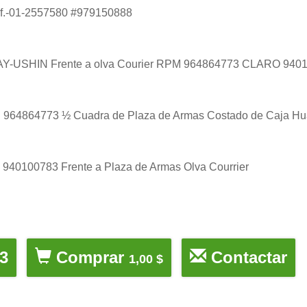
léf.-01-2557580 #979150888
 MAY-USHIN Frente a olva Courier RPM 964864773 CLARO 9401
Cel 964864773 ½ Cuadra de Plaza de Armas Costado de Caja H
l 940100783 Frente a Plaza de Armas Olva Courrier
3
Comprar
Contactar
1,00 $