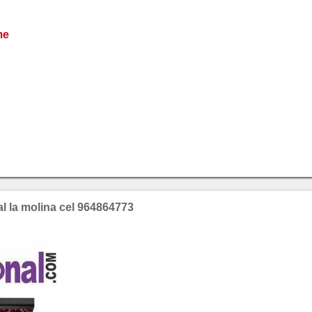
me
al la molina cel 964864773