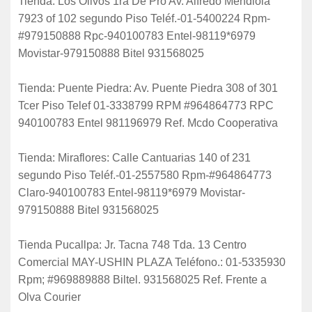
Tienda: Los Olivos 1ra De Pro Av. Alfredo Mendiola
7923 of 102 segundo Piso Teléf.-01-5400224 Rpm-
#979150888 Rpc-940100783 Entel-98119*6979
Movistar-979150888 Bitel 931568025
Tienda: Puente Piedra: Av. Puente Piedra 308 of 301
Tcer Piso Telef 01-3338799 RPM #964864773 RPC
940100783 Entel 981196979 Ref. Mcdo Cooperativa
Tienda: Miraflores: Calle Cantuarias 140 of 231
segundo Piso Teléf.-01-2557580 Rpm-#964864773
Claro-940100783 Entel-98119*6979 Movistar-
979150888 Bitel 931568025
Tienda Pucallpa: Jr. Tacna 748 Tda. 13 Centro
Comercial MAY-USHIN PLAZA Teléfono.: 01-5335930
Rpm; #969889888 Biltel. 931568025 Ref. Frente a
Olva Courier