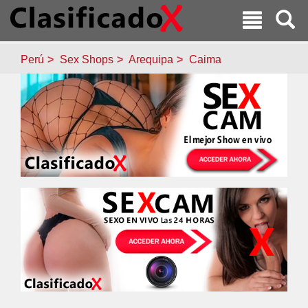
Perú
Sex Shops
Arequipa
Caima