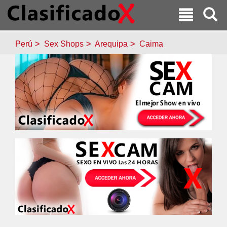
Perú
Sex Shops
Arequipa
Caima