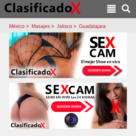
México
Masajes
Jalisco
Guadalajara