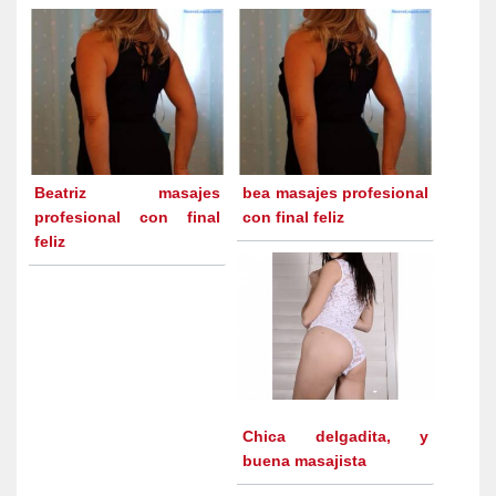
Beatriz masajes
bea masajes profesional
profesional con final
con final feliz
feliz
Chica delgadita, y
buena masajista