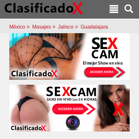
México
Masajes
Jalisco
Guadalajara