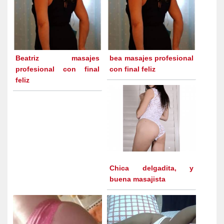
Beatriz masajes
bea masajes profesional
profesional con final
con final feliz
feliz
Chica delgadita, y
buena masajista