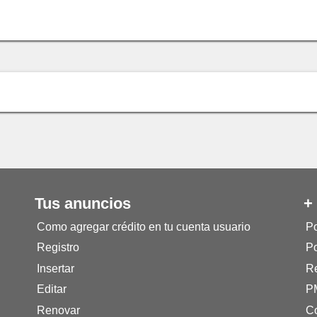
Tus anuncios
+
Como agregar crédito en tu cuenta usuario
Po
Registro
Po
Insertar
Re
Editar
P
Renovar
Co