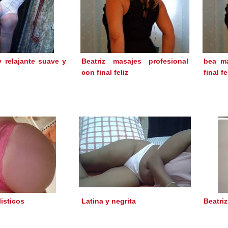
 relajante suave y
Beatriz masajes profesional
bea ma
con final feliz
final fe
isticos
Latina y negrita
Beatriz