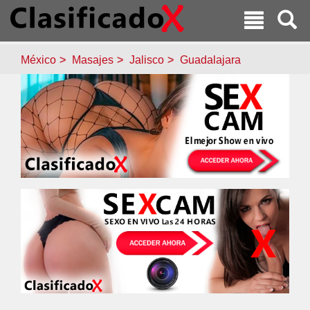
México
Masajes
Jalisco
Guadalajara