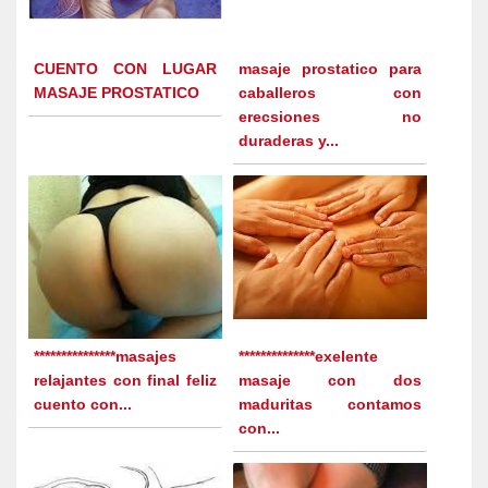
CUENTO CON LUGAR
masaje prostatico para
MASAJE PROSTATICO
caballeros con
erecsiones no
duraderas y...
***************masajes
**************exelente
relajantes con final feliz
masaje con dos
cuento con...
maduritas contamos
con...