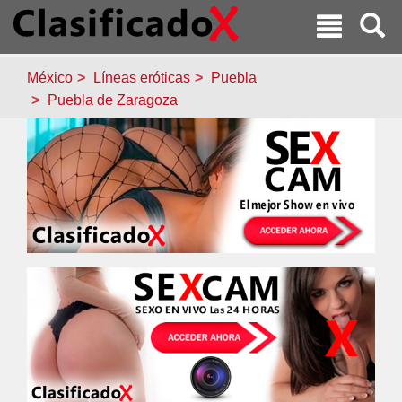
México
Líneas eróticas
Puebla
Puebla de Zaragoza