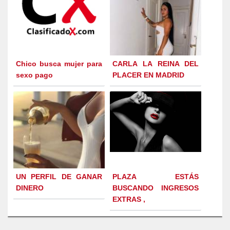
Chico busca mujer para
CARLA LA REINA DEL
sexo pago
PLACER EN MADRID
UN PERFIL DE GANAR
PLAZA ESTÁS
DINERO
BUSCANDO INGRESOS
EXTRAS ,