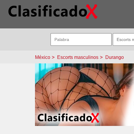
México
Escorts masculinos
Durango