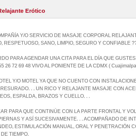
elajante Erótico
MPAÑÍA Y/O SERVICIO DE MASAJE CORPORAL RELAJANT
, RESPETUOSO, SANO, LIMPIO, SEGURO Y CONFIABLE ?
O PARA AGENDAR UNA CITA PARA EL DÍA QUE GUSTES 
 26 72 69 48 VIVO AL PONIENTE DE LA CDMX ( Cuajimalpa,S
HOTEL Y/O MOTEL YA QUE NO CUENTO CON INSTALACION
PRESURADO. . . UN RICO Y RELAJANTE MASAJE CON AC
EOS, ESPALDA, BRAZOS Y CUELLO. . .
AR PARA QUE CONTINÚE CON LA PARTE FRONTAL Y VOL
 PIERNAS Y ASÍ SUCESIVAMENTE. . . ACOMPAÑADO DE 
DEO, ESTIMULACIÓN MANUAL, ORAL Y PENETRACIÓN CON
 DE TIEMPO.