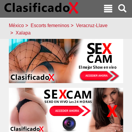
México
Escorts femeninos
Veracruz-Llave
Xalapa