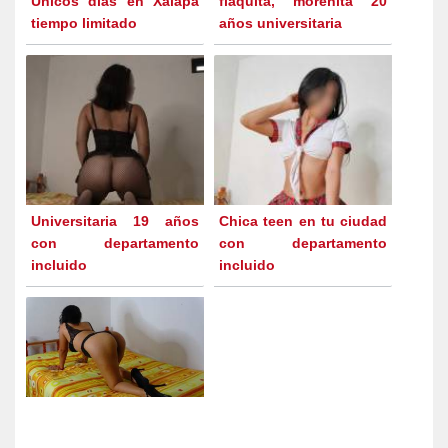
Únicos días en Xalapa
flaquita, morenita 20
tiempo limitado
años universitaria
Universitaria 19 años
Chica teen en tu ciudad
con departamento
con departamento
incluido
incluido