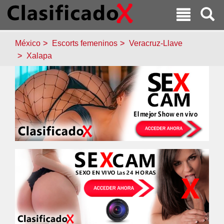
México
Escorts femeninos
Veracruz-Llave
Xalapa