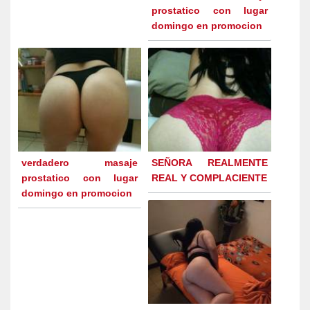
prostatico con lugar
domingo en promocion
verdadero masaje
SEÑORA REALMENTE
prostatico con lugar
REAL Y COMPLACIENTE
domingo en promocion