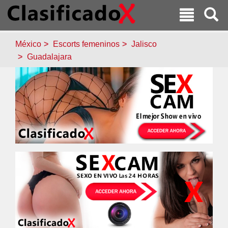
México
Escorts femeninos
Jalisco
Guadalajara