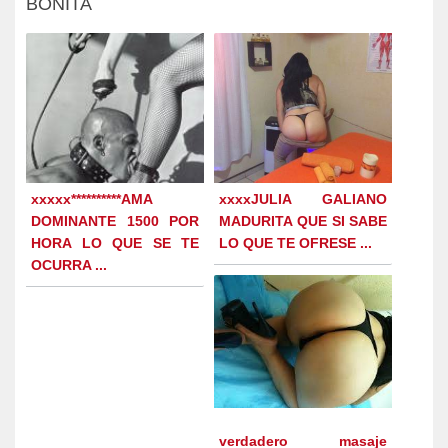
BONITA
xxxxx**********AMA
xxxxJULIA GALIANO
DOMINANTE 1500 POR
MADURITA QUE SI SABE
HORA LO QUE SE TE
LO QUE TE OFRESE ...
OCURRA ...
verdadero masaje