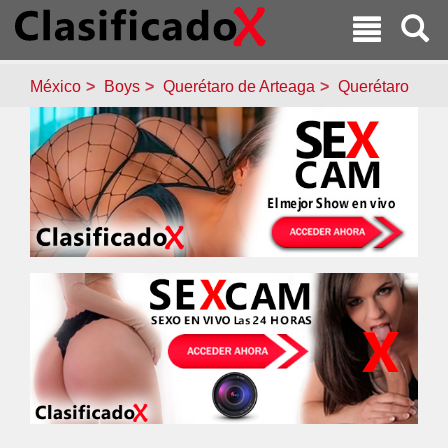
México
Boys
Querétaro de Arteaga
Querétaro