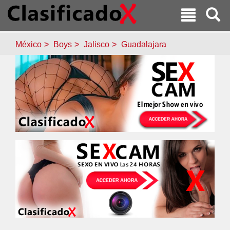
México
Boys
Jalisco
Guadalajara