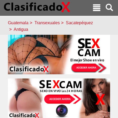
Guatemala
Transexuales
Sacatepéquez
Antigua