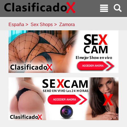
España
Sex Shops
Zamora