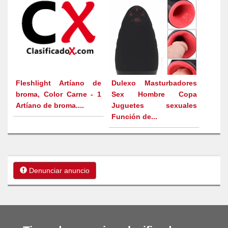
Fleshlight Artíano de
Dulexo Masturbadores
broma, Color Carne - 1
Sex Hombre Copa
Artíano de broma....
Juguetes sexuales
Función de...
Denunciar anuncio