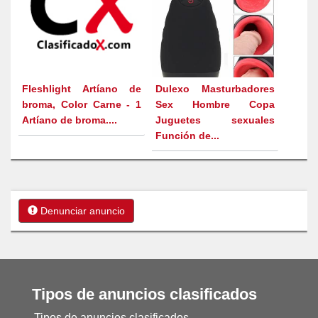
Fleshlight Artíano de
Dulexo Masturbadores
broma, Color Carne - 1
Sex Hombre Copa
Artíano de broma....
Juguetes sexuales
Función de...
Denunciar anuncio
Tipos de anuncios clasificados
Tipos de anuncios clasificados