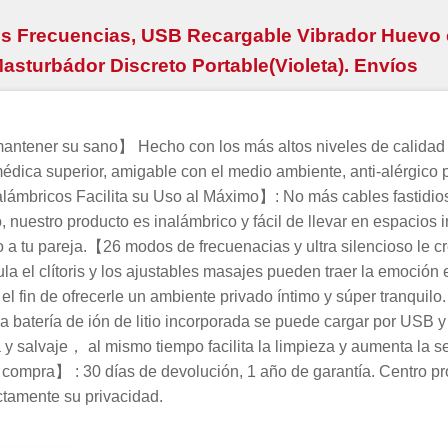
 Frecuencias, USB Recargable Vibrador Huevo 
asturbádor Discreto Portable(Violeta). Envíos
mantener su sano】 Hecho con los más altos niveles de calidad
dica superior, amigable con el medio ambiente, anti-alérgico par
lámbricos Facilita su Uso al Máximo】: No más cables fastidio
 nuestro producto es inalámbrico y fácil de llevar en espacios int
unto a tu pareja.【26 modos de frecuenacias y ultra silencioso l
 el clítoris y los ajustables masajes pueden traer la emoción 
el fin de ofrecerle un ambiente privado íntimo y súper tranqui
 La batería de ión de litio incorporada se puede cargar por US
 y salvaje， al mismo tiempo facilita la limpieza y aumenta la 
ompra】 : 30 días de devolución, 1 año de garantía. Centro prof
ectamente su privacidad.