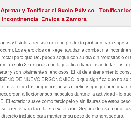
Apretar y Tonificar el Suelo Pélvico - Tonificar l
a Incontinencia. Envíos a Zamora
 fisioterapeutas como un producto probado para superar l
currir. Los ejercicios de Kegel ayudan a combatir la incontinenc
y rectal para que Ud. pueda seguir con su día sin molestias o el
n tan sólo 3 semanas con la práctica diaria, usando las instr
nsertar y son totalmente silenciosos. El kit de entrenamiento co
ISEÑO DE NUEVO ERGONÓMICO lo que significa que no sólo 
 optimizan con los pequeños pesos cinéticos que proporcionan m
 recuerdan a flexionar sus músculos durante la actividad - lo q
erior suave como terciopelo y sin fisuras de estos pesos de
s suficiente para facilitar su extracción. Seguro de usar como l
e discreto incluido para mantener su peso de manera segura.