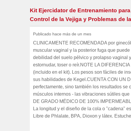
Kit Ejercidator de Entrenamiento para 
Control de la Vejiga y Problemas de l
Publicado hace más de un mes
CLINICAMENTE RECOMENDADA por ginecólogos y
muscular vaginal y la posterior fuga que puede o
debilidad del suelo pélvico y prolapso vaginal 
estornudar, toser o reír.NOTE LA DIFERENCIA e
(incluido en el kit). Los pesos son fáciles de i
sus habilidades de Kegel.CUENTA CON UN D
perfectamente, sino también los resultados se
músculos internos - las vibraciones sútiles que
DE GRADO MÉDICO DE 100% IMPERMEABLE. El ext
La longitud y el diseño de la cola o "cadena" e
Libre de Phlalate, BPA, Dioxon y látex. Estuch