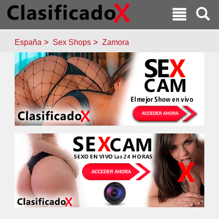
España
Sex Shops
Zamora