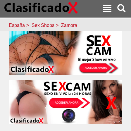
España
Sex Shops
Zamora