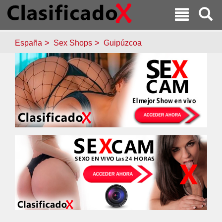
España
Sex Shops
Guipúzcoa