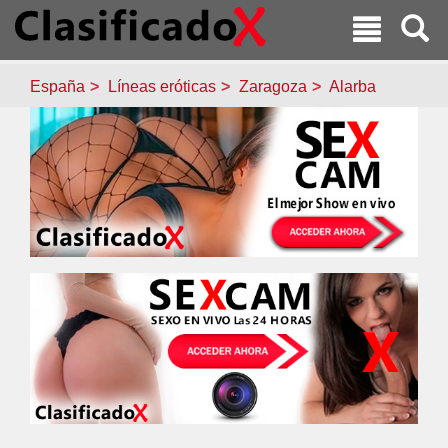
España
Líneas eróticas
Zaragoza
Alarba