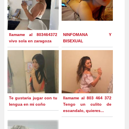
llamame al 803464372
NINFOMANA Y
vivo sola en zaragoza
BISEXUAL
Te gustaria jugar con tu
llamame al 803 464 372
lengua en mi coño
Tengo un culito de
escandalo, quieres...