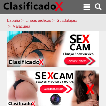
España
Líneas eróticas
Guadalajara
Malacuera