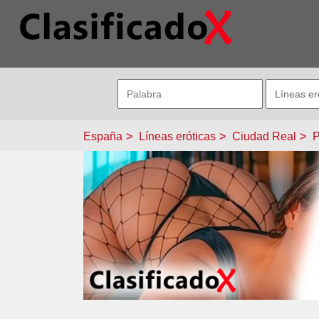
España
Líneas eróticas
Ciudad Real
P