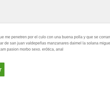
e me penetren por el culo con una buena polla y que se corran
cazar de san juan valdepeñas manzanares daimel la solana mig
 cam pasion morbo sexo. erótica, anal
r