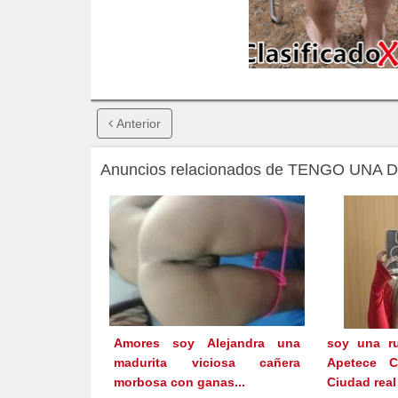
Anterior
Anuncios relacionados de TENGO UNA 
Amores soy Alejandra una
soy una r
madurita viciosa cañera
Apetece 
morbosa con ganas...
Ciudad real