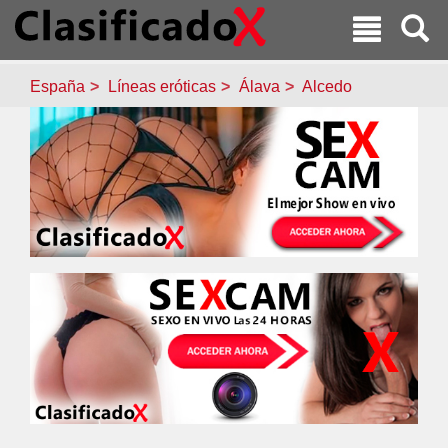
España
Líneas eróticas
Álava
Alcedo