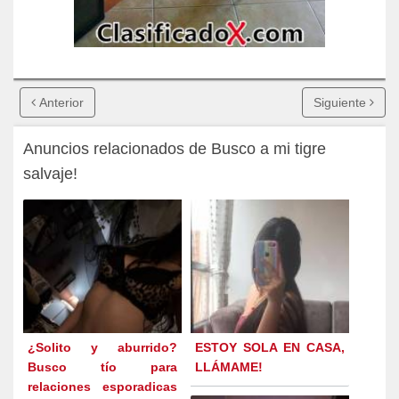
Anterior
Siguiente
Anuncios relacionados de Busco a mi tigre
salvaje!
¿Solito y aburrido?
ESTOY SOLA EN CASA,
Busco tío para
LLÁMAME!
relaciones esporadicas