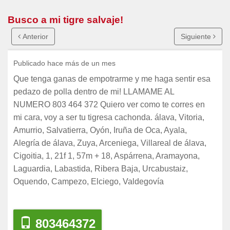
Busco a mi tigre salvaje!
Anterior
Siguiente
Publicado hace más de un mes
Que tenga ganas de empotrarme y me haga sentir esa
pedazo de polla dentro de mi! LLAMAME AL
NUMERO 803 464 372 Quiero ver como te corres en
mi cara, voy a ser tu tigresa cachonda. álava, Vitoria,
Amurrio, Salvatierra, Oyón, Iruña de Oca, Ayala,
Alegría de álava, Zuya, Arceniega, Villareal de álava,
Cigoitia, 1, 21f 1, 57m + 18, Aspárrena, Aramayona,
Laguardia, Labastida, Ribera Baja, Urcabustaiz,
Oquendo, Campezo, Elciego, Valdegovía
803464372