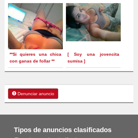
**Si quieres una chica
[ Soy una jovencita
con ganas de follar **
sumisa ]
Denunciar anuncio
Tipos de anuncios clasificados