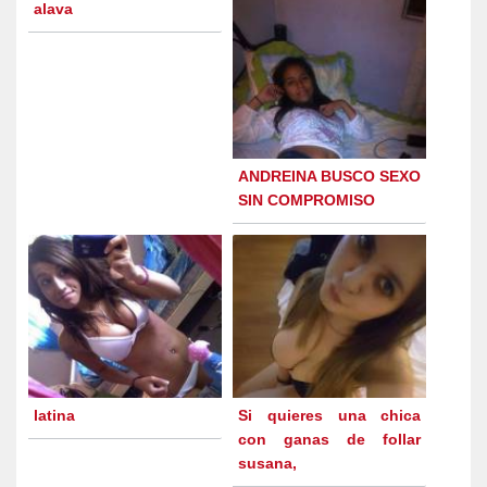
alava
ANDREINA BUSCO SEXO
SIN COMPROMISO
latina
Si quieres una chica
con ganas de follar
susana,