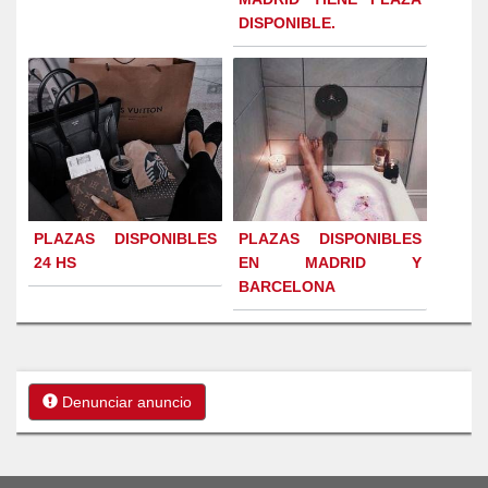
DISPONIBLE.
PLAZAS DISPONIBLES
PLAZAS DISPONIBLES
24 HS
EN MADRID Y
BARCELONA
Denunciar anuncio