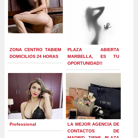
ZONA CENTRO TABIEM
PLAZA ABIERTA
DOMICILIOS 24 HORAS
MARBELLA, ES TU
OPORTUNIDAD!!
Professional
LA MEJOR AGENCIA DE
CONTACTOS DE
MADRID TIENE PLAZA