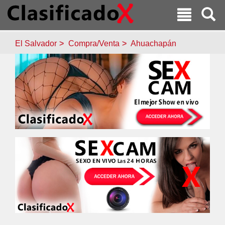
El Salvador
Compra/Venta
Ahuachapán