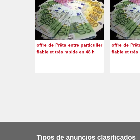
offre de Prêts entre particulier
offre de Prêt
fiable et très rapide en 48 h
fiable et très
Tipos de anuncios clasificados