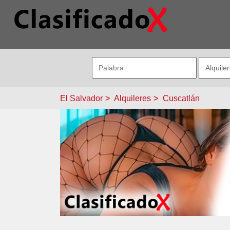
El Salvador
Alquileres
Cuscatlán