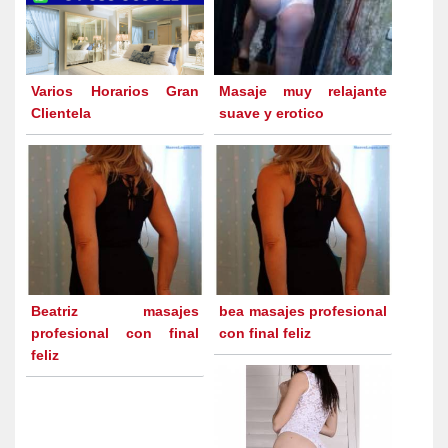
Varios Horarios Gran
Masaje muy relajante
Clientela
suave y erotico
Beatriz masajes
bea masajes profesional
profesional con final
con final feliz
feliz