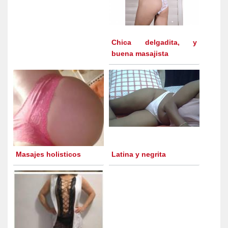
Chica delgadita, y
buena masajista
Masajes holisticos
Latina y negrita