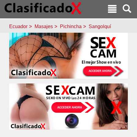
Ecuador
Masajes
Pichincha
Sangolquí