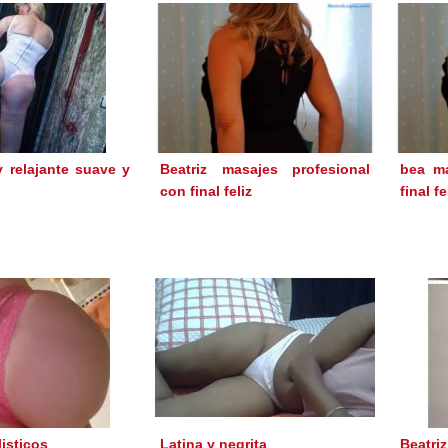
 relajante suave y
Beatriz masajes profesional
bea ma
con final feliz
final fe
isticos
Latina y negrita
Beatriz