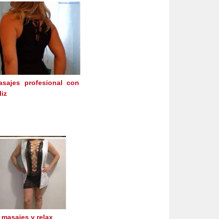
sajes profesional con
liz
 masajes y relax