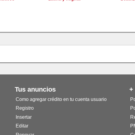
Tus anuncios
+
Como agregar crédito en tu cuenta usuario
Po
Registro
Po
Insertar
Re
Editar
P
Renovar
Co