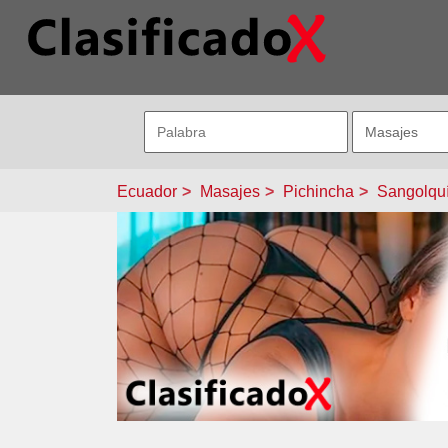
Ecuador
Masajes
Pichincha
Sangolqu