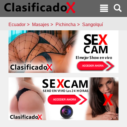
Ecuador
Masajes
Pichincha
Sangolquí