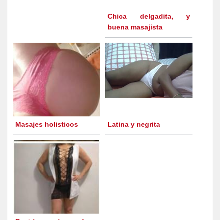
Chica delgadita, y
buena masajista
Masajes holisticos
Latina y negrita