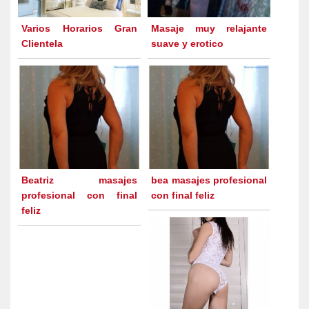
Varios Horarios Gran
Masaje muy relajante
Clientela
suave y erotico
Beatriz masajes
bea masajes profesional
profesional con final
con final feliz
feliz