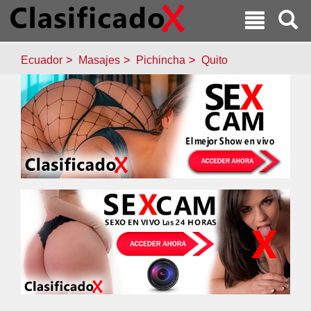
Ecuador
Masajes
Pichincha
Quito