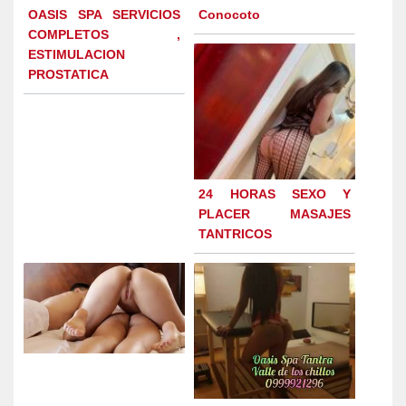
OASIS SPA SERVICIOS
Conocoto
COMPLETOS ,
ESTIMULACION
PROSTATICA
24 HORAS SEXO Y
PLACER MASAJES
TANTRICOS