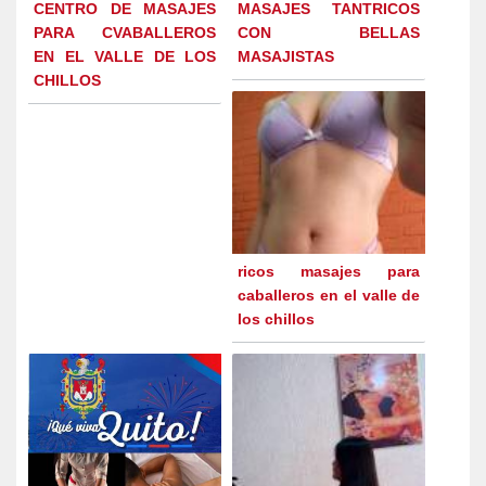
CENTRO DE MASAJES
MASAJES TANTRICOS
PARA CVABALLEROS
CON BELLAS
EN EL VALLE DE LOS
MASAJISTAS
CHILLOS
ricos masajes para
caballeros en el valle de
los chillos