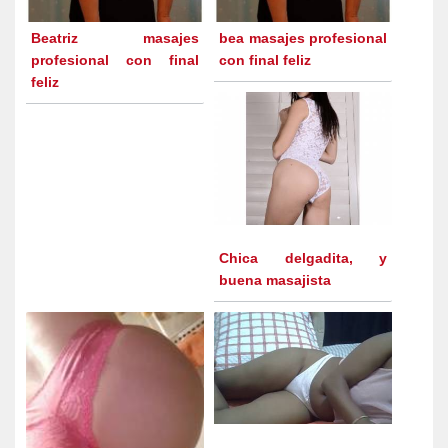
Beatriz masajes
bea masajes profesional
profesional con final
con final feliz
feliz
Chica delgadita, y
buena masajista