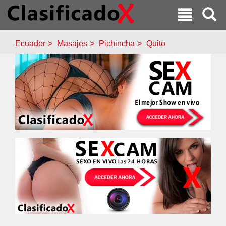
Ecuador
Masajes
Pichincha
Quito