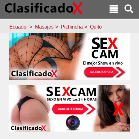
Ecuador
Masajes
Pichincha
Quito