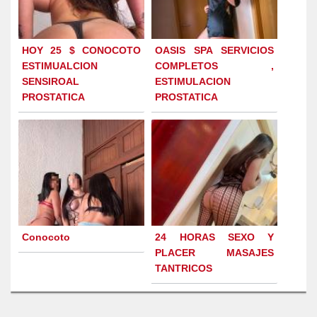
HOY 25 $ CONOCOTO
OASIS SPA SERVICIOS
ESTIMUALCION
COMPLETOS ,
SENSIROAL
ESTIMULACION
PROSTATICA
PROSTATICA
Conocoto
24 HORAS SEXO Y
PLACER MASAJES
TANTRICOS