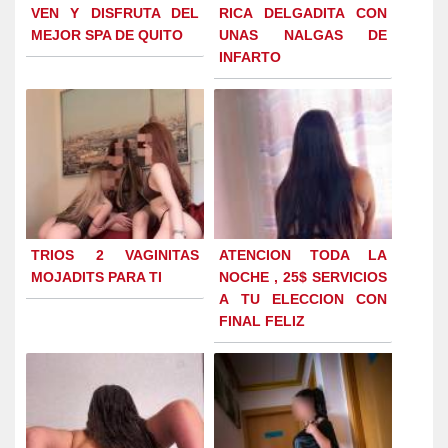
VEN Y DISFRUTA DEL
RICA DELGADITA CON
MEJOR SPA DE QUITO
UNAS NALGAS DE
INFARTO
TRIOS 2 VAGINITAS
ATENCION TODA LA
MOJADITS PARA TI
NOCHE , 25$ SERVICIOS
A TU ELECCION CON
FINAL FELIZ