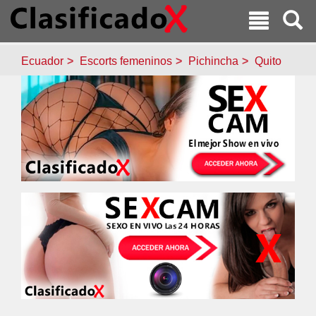
Ecuador
Escorts femeninos
Pichincha
Quito