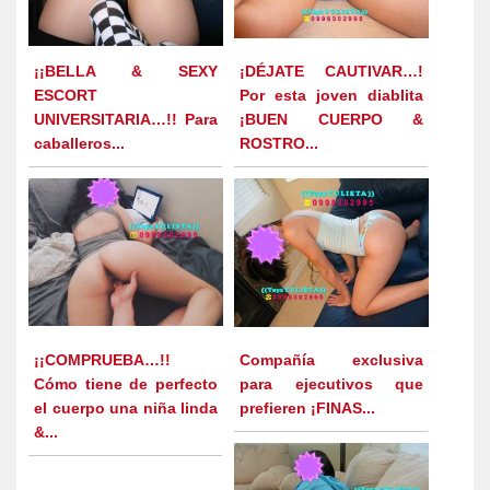
¡¡BELLA & SEXY
¡DÉJATE CAUTIVAR…!
ESCORT
Por esta joven diablita
UNIVERSITARIA…!! Para
¡BUEN CUERPO &
caballeros...
ROSTRO...
¡¡COMPRUEBA…!!
Compañía exclusiva
Cómo tiene de perfecto
para ejecutivos que
el cuerpo una niña linda
prefieren ¡FINAS...
&...