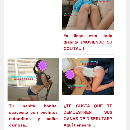
Ya llego esta linda
diablita ¡MOVIENDO SU
COLITA…!
Tu nenita bonita,
¿TE GUSTA QUE TE
suavecita con pechitos
DEMUESTREN SUS
redonditos y colita
GANAS DE DISFRUTAR?
carnosa...
Aquí tienes tu...